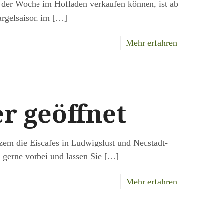
 der Woche im Hofladen verkaufen können, ist ab
argelsaison im
[…]
-
Mehr erfahren
Die
Spargelsais
ist
r geöffnet
eröffnet
zem die Eiscafes in Ludwigslust und Neustadt-
gerne vorbei und lassen Sie
[…]
-
Mehr erfahren
Eiscafes
wieder