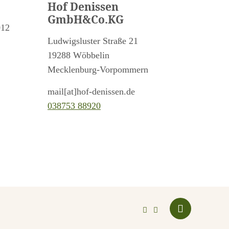
Hof Denissen
GmbH&Co.KG
012
Ludwigsluster Straße 21
19288 Wöbbelin
Mecklenburg-Vorpommern
mail[at]hof-denissen.de
038753 88920