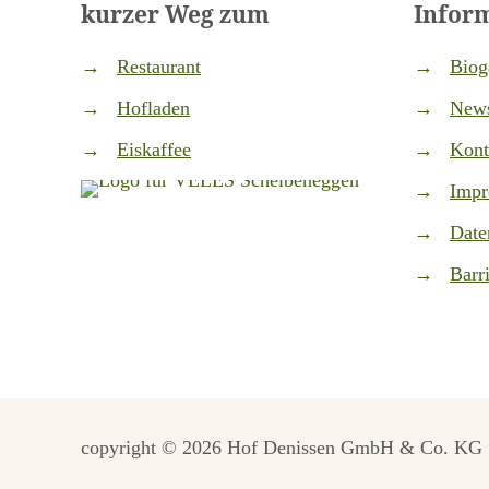
kurzer Weg zum
Infor
→
Restaurant
→
Biog
→
Hofladen
→
News
→
Eiskaffee
→
Kont
→
Impr
→
Date
→
Barri
copyright © 2026 Hof Denissen GmbH & Co. KG