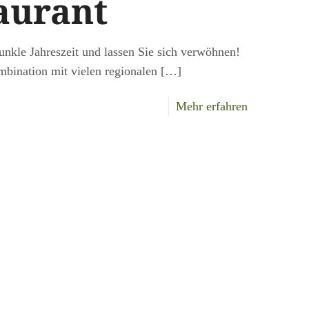
aurant
unkle Jahreszeit und lassen Sie sich verwöhnen!
ombination mit vielen regionalen
[…]
-
Mehr erfahren
Gemütliche
Vorweihnach
in
unserem
Restaurant