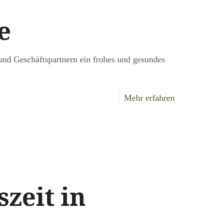
geöffnet
e
und Geschäftspartnern ein frohes und gesundes
-
Mehr erfahren
Neujahrsgrü
zeit in