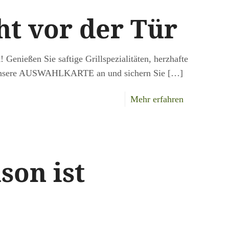
im
ht vor der Tür
Restaurant
t! Genießen Sie saftige Grillspezialitäten, herzhafte
h unsere AUSWAHLKARTE an und sichern Sie
[…]
-
Mehr erfahren
Herrentag
steht
vor
son ist
der
Tür